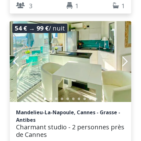
3
1
1
54 €
→
99 €
/ nuit
Mandelieu-La-Napoule, Cannes - Grasse -
Antibes
Charmant studio - 2 personnes près
de Cannes