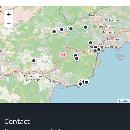
+
−
Leaflet
Contact