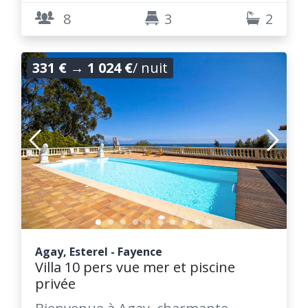
8
3
2
331 €
→
1 024 €
/ nuit
Agay, Esterel - Fayence
Villa 10 pers vue mer et piscine
privée