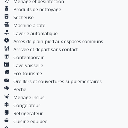
Ménage et désinfection
numérique mis à votre disposition durant toute la
durée du séjour. Vous y trouverez toute les
Produits de nettoyage
information liée a la procédure d'arrivée, au
Sécheuse
fonctionnement du logement, au bonnes adresses
Machine à café
et plus encore.
Laverie automatique
CAUTION
Accès de plain-pied aux espaces communs
Une caution sous forme d'empreinte bancaire en
Arrivée et départ sans contact
ligne pourra vous être demandée au moment de la
Contemporain
réservation en fonction de la plateforme par
Lave-vaisselle
laquelle vous choisissez de réserver notre
Éco-tourisme
logement.
Oreillers et couvertures supplémentaires
(LES CONDITIONS DE CAUTIONS ET TAXES DE
Pêche
SÉJOURS DIFFÉRENT EN FONCTION DE LA
Ménage inclus
PLATEFORME CHOISIE).
Congélateur
Réfrigérateur
Cuisine équipée