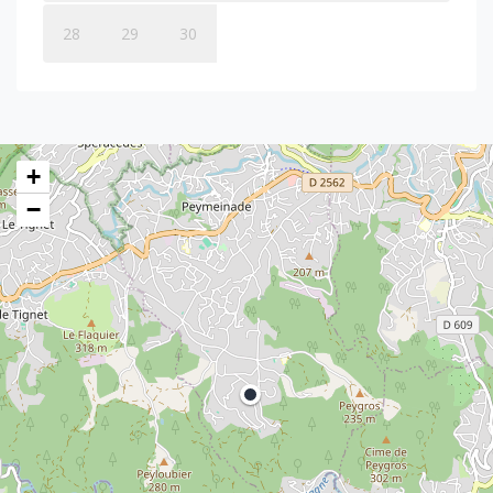
28
29
30
+
−