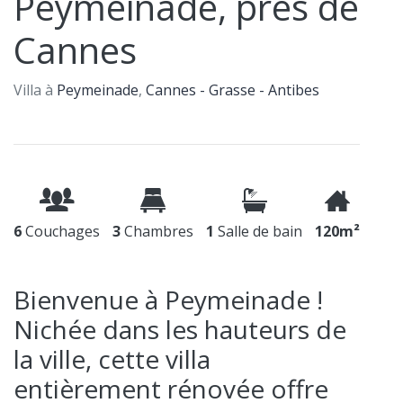
Peymeinade, près de
Cannes
Villa à
Peymeinade
,
Cannes - Grasse - Antibes
6
Couchages
3
Chambres
1
Salle de bain
120m²
Bienvenue à Peymeinade !
Nichée dans les hauteurs de
la ville, cette villa
entièrement rénovée offre